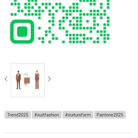
Trend2025
#suitfashion
#suituniform
Pantone2025