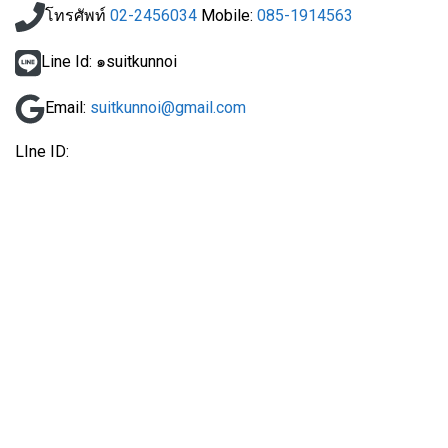
โทรศัพท์
02-2456034
Mobile:
085-1914563
Line Id: ๑suitkunnoi
Email:
suitkunnoi@gmail.com
LIne ID: