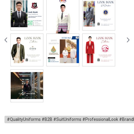
#QualityUniforms #B2B #SuitUniforms #ProfessionalLook #BrandR