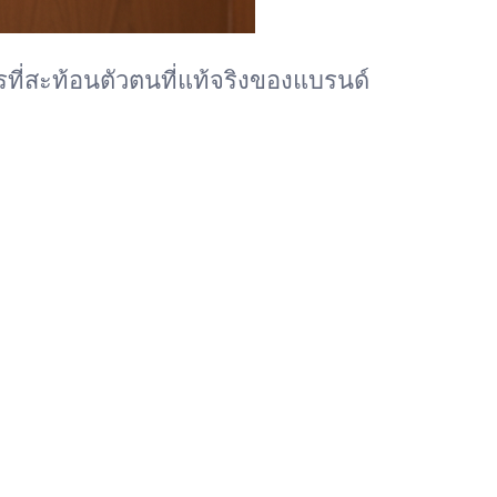
รที่สะท้อนตัวตนที่แท้จริงของแบรนด์